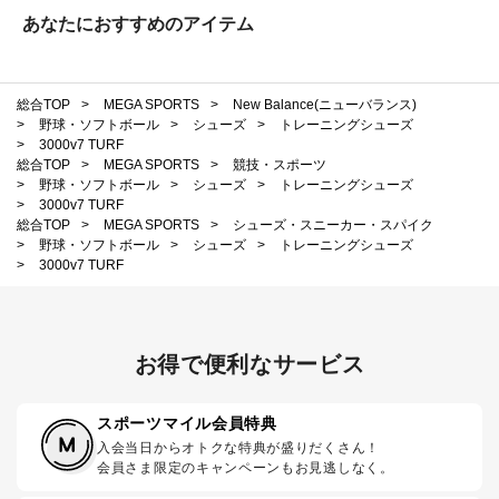
あなたにおすすめのアイテム
総合TOP
>
MEGA SPORTS
>
New Balance(ニューバランス)
>
野球・ソフトボール
>
シューズ
>
トレーニングシューズ
>
3000v7 TURF
総合TOP
>
MEGA SPORTS
>
競技・スポーツ
>
野球・ソフトボール
>
シューズ
>
トレーニングシューズ
>
3000v7 TURF
総合TOP
>
MEGA SPORTS
>
シューズ・スニーカー・スパイク
>
野球・ソフトボール
>
シューズ
>
トレーニングシューズ
>
3000v7 TURF
お得で便利なサービス
スポーツマイル会員特典
入会当日からオトクな特典が盛りだくさん！
会員さま限定のキャンペーンもお見逃しなく。