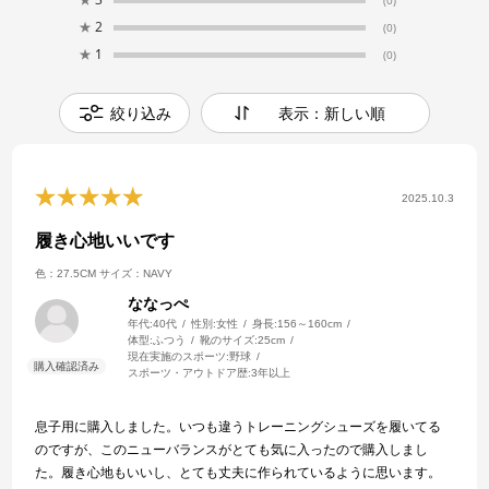
(0)
★
2
(0)
★
1
(0)
絞り込み
表示：新しい順
2025.10.3
履き心地いいです
色：27.5CM
サイズ：NAVY
ななっぺ
年代:
40代
性別:
女性
身長:
156～160cm
体型:
ふつう
靴のサイズ:
25cm
現在実施のスポーツ:
野球
スポーツ・アウトドア歴:
3年以上
息子用に購入しました。いつも違うトレーニングシューズを履いてる
のですが、このニューバランスがとても気に入ったので購入しまし
た。履き心地もいいし、とても丈夫に作られているように思います。