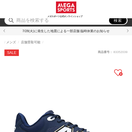
スポーツ
アウトドア
ブランド
アイテム
から探す
から探す
から探す
から探す
メガスポーツ公式オンラインショップ
検索
7/28(火)に発生した地震による一部店舗 臨時休業のお知らせ
メンズ
店舗受取可能
商品番号：
83352039
SALE