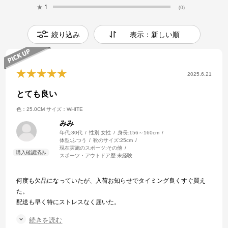
★
1
(0)
絞り込み
表示：新しい順
2025.6.21
とても良い
色：25.0CM
サイズ：WHITE
みみ
年代:
30代
性別:
女性
身長:
156～160cm
体型:
ふつう
靴のサイズ:
25cm
現在実施のスポーツ:
その他
スポーツ・アウトドア歴:
未経験
何度も欠品になっていたが、入荷お知らせでタイミング良くすぐ買え
た。
配送も早く特にストレスなく届いた。
続きを読む
事前に店舗で試し履きしてたので、サイズ感も問題なく、梱包も少な