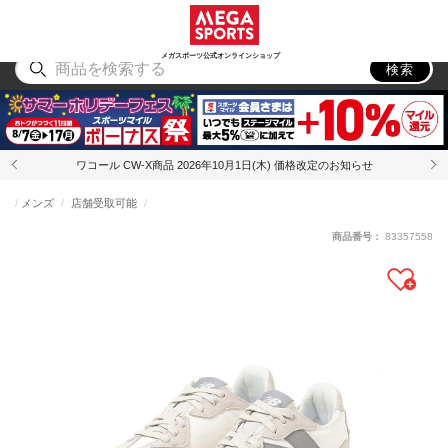
スポーツ
アウトドア
ブランド
アイテム
から探す
から探す
から探す
から探す
メガスポーツ公式オンラインショップ
検索
ワコール CW-X商品 2026年10月1日(木) 価格改定のお知らせ
メンズ
店舗受取可能
商品番号：
83357558