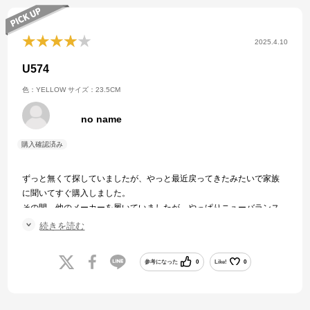
2025.4.10
U574
色：YELLOW
サイズ：23.5CM
no name
ずっと無くて探していましたが、やっと最近戻ってきたみたいで家族
に聞いてすぐ購入しました。
その間、他のメーカーを履いていましたが、やっぱりニューバランス
はクッションがめちゃくちゃ良くて履き心地もいいし、特に一日中歩
続きを読む
くようなパークに行くような時にはこれじゃないと心配になります。
参考になった
0
Like!
0