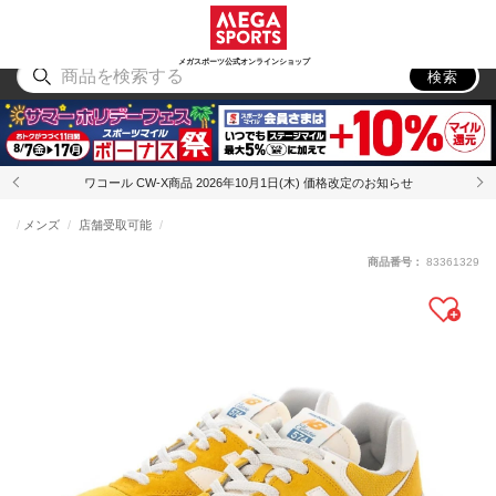
スポーツ
アウトドア
ブランド
アイテム
から探す
から探す
から探す
から探す
メガスポーツ公式オンラインショップ
検索
ワコール CW-X商品 2026年10月1日(木) 価格改定のお知らせ
メンズ
店舗受取可能
商品番号：
83361329