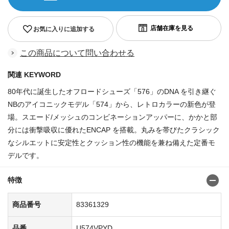
お気に入りに追加する
この商品について問い合わせる
関連 KEYWORD
80年代に誕生したオフロードシューズ「576」のDNA を引き継ぐ
NBのアイコニックモデル「574」から、レトロカラーの新色が登
場。スエード/メッシュのコンビネーションアッパーに、かかと部
分には衝撃吸収に優れたENCAP を搭載。丸みを帯びたクラシック
なシルエットに安定性とクッション性の機能を兼ね備えた定番モ
デルです。
特徴
商品番号
83361329
品番
U574VPYD