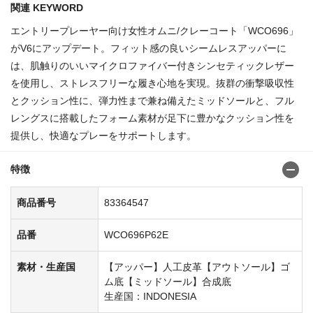
関連 KEYWORD
エントリープレーヤー向け女性オムニ/クレーコート「WCO696」
がV6にアップデート。フィット感の良いシームレスアッパーに
は、肌触りのいいマイクロファイバー付きシンセティックレザー
を使用し、ストレスフリーな履き心地を実現。抜群の衝撃吸収性
とクッション性に、弾力性まで兼ね備えたミッドソールと、フル
レングスに搭載したフォーム素材が足下に豊かなクッション性を
提供し、快適なプレーをサポートします。
商品番号:83364489
特徴
商品番号
83364547
品番
WCO696P62E
素材・生産国
【アッパー】人工皮革【アウトソール】ゴ
ム底【ミッドソール】合成底
生産国：INDONESIA