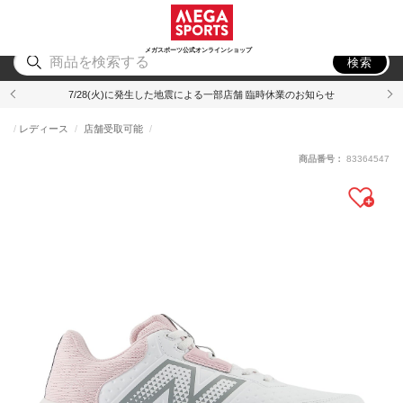
スポーツ
アウトドア
ブランド
アイテム
から探す
から探す
から探す
から探す
メガスポーツ公式オンラインショップ
検索
7/28(火)に発生した地震による一部店舗 臨時休業のお知らせ
レディース
店舗受取可能
商品番号：
83364547