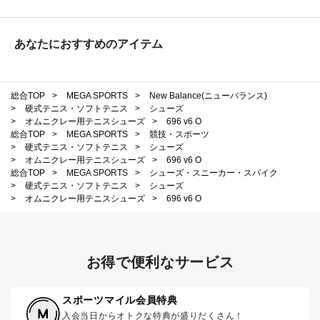
あなたにおすすめのアイテム
総合TOP
>
MEGA SPORTS
>
New Balance(ニューバランス)
>
硬式テニス・ソフトテニス
>
シューズ
>
オムニクレー用テニスシューズ
>
696 v6 O
総合TOP
>
MEGA SPORTS
>
競技・スポーツ
>
硬式テニス・ソフトテニス
>
シューズ
>
オムニクレー用テニスシューズ
>
696 v6 O
総合TOP
>
MEGA SPORTS
>
シューズ・スニーカー・スパイク
>
硬式テニス・ソフトテニス
>
シューズ
>
オムニクレー用テニスシューズ
>
696 v6 O
お得で便利なサービス
スポーツマイル会員特典
入会当日からオトクな特典が盛りだくさん！