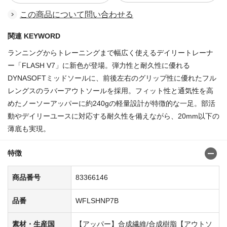
この商品について問い合わせる
関連 KEYWORD
ランニングからトレーニングまで幅広く使えるデイリートレーナ
ー「FLASH V7」に新色が登場。弾力性と耐久性に優れる
DYNASOFTミッドソールに、前後左右のグリップ性に優れたフル
レングスのラバーアウトソールを採用。フィット性と通気性を高
めたノーソーアッパーに約240gの軽量設計が特徴的な一足。部活
動やデイリーユースに対応する耐久性を備えながら、20mm以下の
薄底も実現。
特徴
商品番号
83366146
品番
WFLSHNP7B
素材・生産国
【アッパー】合成繊維/合成樹脂【アウトソ