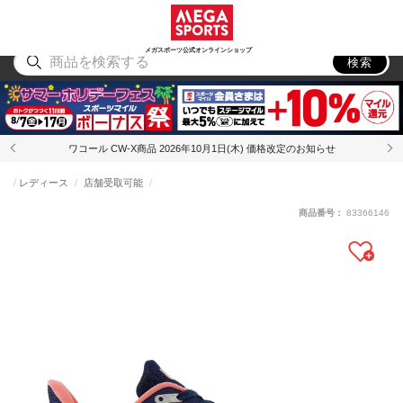
スポーツ
アウトドア
ブランド
アイテム
から探す
から探す
から探す
から探す
メガスポーツ公式オンラインショップ
検索
ワコール CW-X商品 2026年10月1日(木) 価格改定のお知らせ
レディース
店舗受取可能
商品番号：
83366146