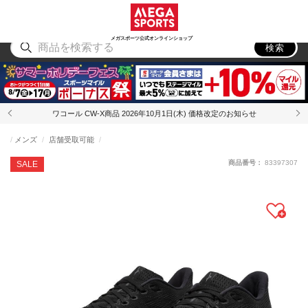
スポーツ
アウトドア
ブランド
アイテム
から探す
から探す
から探す
から探す
メガスポーツ公式オンラインショップ
検索
ワコール CW-X商品 2026年10月1日(木) 価格改定のお知らせ
メンズ
店舗受取可能
商品番号：
83397307
SALE