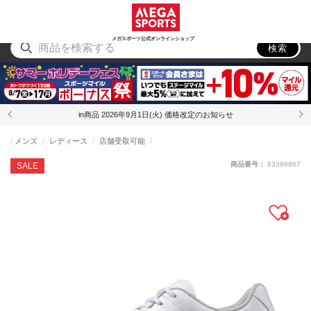
スポーツ
アウトドア
ブランド
アイテム
から探す
から探す
から探す
から探す
メガスポーツ公式オンラインショップ
検索
in商品 2026年9月1日(火) 価格改定のお知らせ
メンズ
レディース
店舗受取可能
商品番号：
83398867
SALE