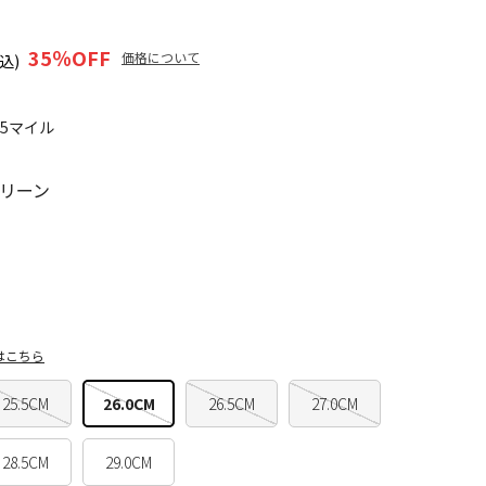
35
％OFF
価格について
込)
75マイル
リーン
はこちら
25.5CM
26.0CM
26.5CM
27.0CM
28.5CM
29.0CM