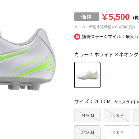
￥5,500
(税
メーカー希望小売価格
￥8,470(税込)
獲得ステージマイル：最大
2
カラー：ホワイト×ネオング
サイズ：26.0CM
サイズガイド
24.5CM
25.0CM
27.5CM
28.0CM