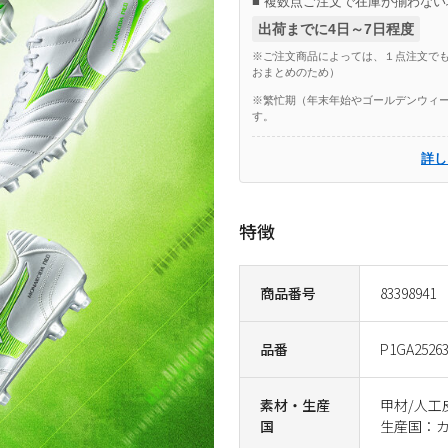
■ 複数点ご注文で在庫が揃わない
出荷までに4日～7日程度
※ご注文商品によっては、１点注文でも
おまとめのため）
※繁忙期（年末年始やゴールデンウィー
す。
詳し
特徴
商品番号
83398941
品番
P1GA2526
素材・生産
甲材/人工
国
生産国：