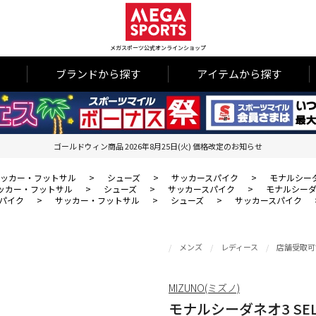
メガスポーツ公式オンラインショップ
ブランドから探す
アイテムから探す
ゴールドウィン商品 2026年8月25日(火) 価格改定のお知らせ
ッカー・フットサル
>
シューズ
>
サッカースパイク
>
モナルシーダネ
ッカー・フットサル
>
シューズ
>
サッカースパイク
>
モナルシーダネ
パイク
>
サッカー・フットサル
>
シューズ
>
サッカースパイク
メンズ
レディース
店舗受取可
MIZUNO(ミズノ)
モナルシーダネオ3 SEL