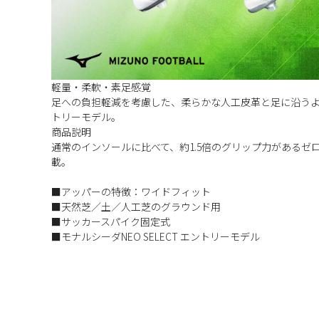
軽量・柔軟・素足感覚
足への負担軽減を考慮した、柔らかな人工皮革と足に沿う
トリーモデル。
商品説明
通常のインソールに比べて、約1.5倍のグリップ力があるゼ
載。
■アッパーの特徴：ワイドフィット
■天然芝／土／人工芝のグラウンド用
■サッカースパイク固定式
■モナルシーダNEO SELECT エントリーモデル