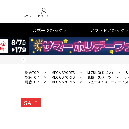
メニュー
ログイン
スポーツから探す
アウトドアから探す
総合TOP
>
MEGA SPORTS
>
MIZUNO(ミズノ)
>
サ
総合TOP
>
MEGA SPORTS
>
競技・スポーツ
>
サ
総合TOP
>
MEGA SPORTS
>
シューズ・スニーカー・ス
SALE