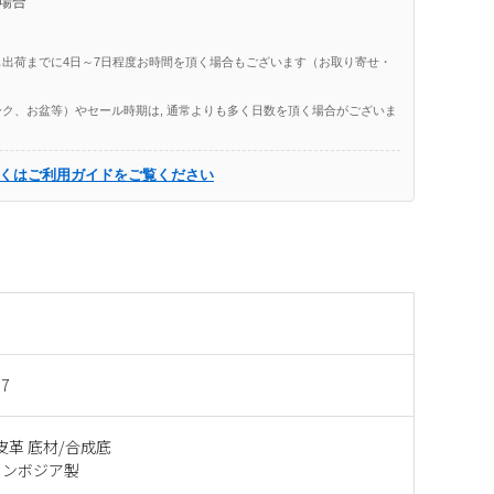
場合
出荷までに4日～7日程度お時間を頂く場合もございます（お取り寄せ・
ク、お盆等）やセール時期は, 通常よりも多く日数を頂く場合がございま
くはご利用ガイドをご覧ください
37
皮革 底材/合成底
カンボジア製