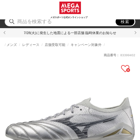
スポーツ
アウトドア
ブランド
アイテム
から探す
から探す
から探す
から探す
メガスポーツ公式オンラインショップ
検索
7/28(火)に発生した地震による一部店舗 臨時休業のお知らせ
メンズ
レディース
店舗受取可能
キャンペーン対象外
商品番号：
83399402