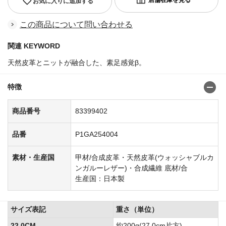
お気に入りに追加する
この商品について問い合わせる
関連 KEYWORD
天然皮革とニットが融合した、素足感覚β。
特徴
商品番号
83399402
品番
P1GA254004
素材・生産国
甲材/合成皮革・天然皮革(ウォッシャブルカ
ンガルーレザー)・合成繊維 底材/合
生産国：日本製
サイズ表記
重さ（単位）
22.0CM
約200g(27.0cm片方).