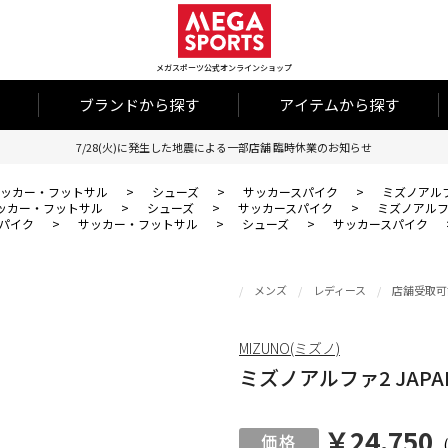
メガスポーツ公式オンラインショップ
ブランドから探す
アイテムから探す
7/28(火)に発生した地震による一部店舗 臨時休業のお知らせ
ッカー・フットサル
>
シューズ
>
サッカースパイク
>
ミズノアルファ
ッカー・フットサル
>
シューズ
>
サッカースパイク
>
ミズノアルファ
パイク
>
サッカー・フットサル
>
シューズ
>
サッカースパイク
メンズ
レディース
店舗受取可
MIZUNO(ミズノ)
ミズノアルファ2 JAPA
￥24,750