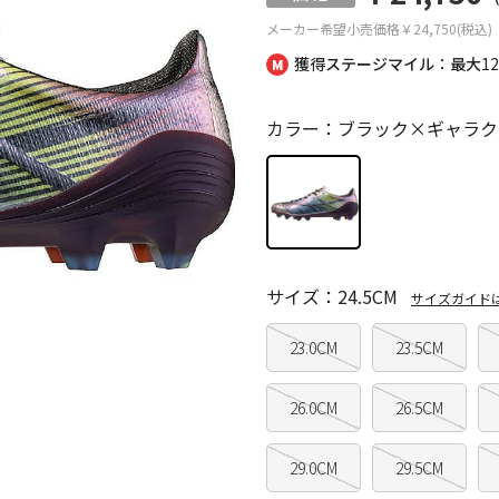
メーカー希望小売価格
￥24,750(税込)
獲得ステージマイル：最大
1
カラー：ブラック×ギャラク
サイズ：24.5CM
サイズガイド
23.0CM
23.5CM
26.0CM
26.5CM
29.0CM
29.5CM