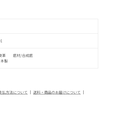
01
成皮革 底材/合成底
日本製
支払方法について
送料・商品のお届けについて