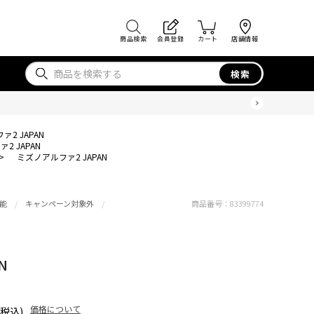
商品検索
会員登録
カート
店舗情報
検索
2 JAPAN
2 JAPAN
>
ミズノアルファ2 JAPAN
能
キャンペーン対象外
商品番号：
83399774
N
価格について
(税込)