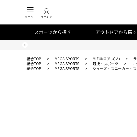
メニュー
ログイン
スポーツから探す
アウトドアから探す
総合TOP
>
MEGA SPORTS
>
MIZUNO(ミズノ)
>
サ
総合TOP
>
MEGA SPORTS
>
競技・スポーツ
>
サ
総合TOP
>
MEGA SPORTS
>
シューズ・スニーカー・ス