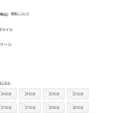
価格について
(税込)
25マイル
リーン
はこちら
24.0CM
24.5CM
25.0CM
25.5CM
27.0CM
27.5CM
28.0CM
28.5CM