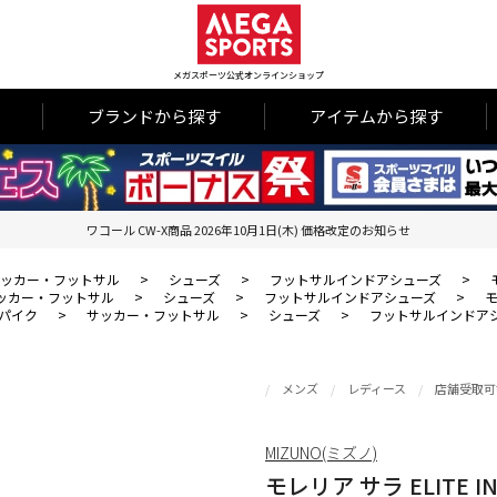
メガスポーツ公式オンラインショップ
ブランドから探す
アイテムから探す
ワコール CW-X商品 2026年10月1日(木) 価格改定のお知らせ
ッカー・フットサル
>
シューズ
>
フットサルインドアシューズ
>
ッカー・フットサル
>
シューズ
>
フットサルインドアシューズ
>
モ
パイク
>
サッカー・フットサル
>
シューズ
>
フットサルインドア
メンズ
レディース
店舗受取可
MIZUNO(ミズノ)
モレリア サラ ELITE I