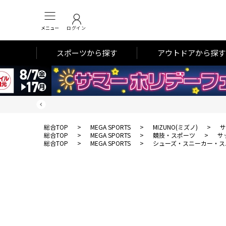
メニュー
ログイン
スポーツから探す
アウトドアから探す
総合TOP
>
MEGA SPORTS
>
MIZUNO(ミズノ)
>
サ
総合TOP
>
MEGA SPORTS
>
競技・スポーツ
>
サ
総合TOP
>
MEGA SPORTS
>
シューズ・スニーカー・ス