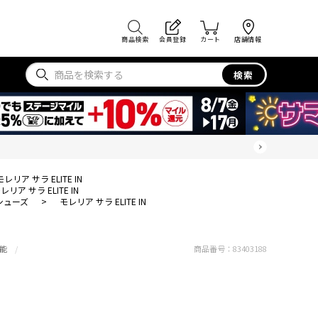
商品検索
会員登録
カート
店舗情報
検索
モレリア サラ ELITE IN
レリア サラ ELITE IN
シューズ
>
モレリア サラ ELITE IN
能
商品番号：
83403188
N