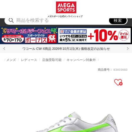
スポーツ
アウトドア
ブランド
アイテム
から探す
から探す
から探す
から探す
メガスポーツ公式オンラインショップ
検索
ワコール CW-X商品 2026年10月1日(木) 価格改定のお知らせ
メンズ
レディース
店舗受取可能
キャンペーン対象外
商品番号：
83403683