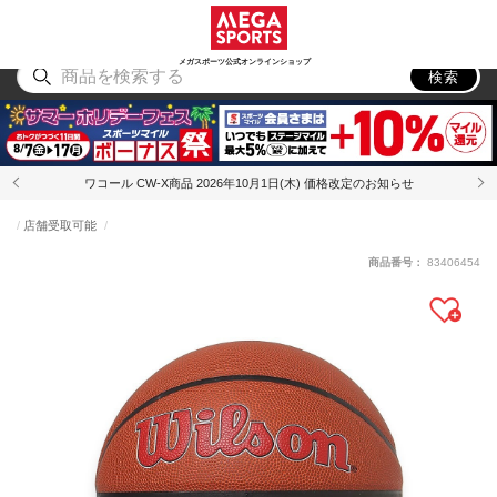
スポーツ
アウトドア
ブランド
アイテム
から探す
から探す
から探す
から探す
メガスポーツ公式オンラインショップ
検索
ワコール CW-X商品 2026年10月1日(木) 価格改定のお知らせ
店舗受取可能
商品番号：
83406454