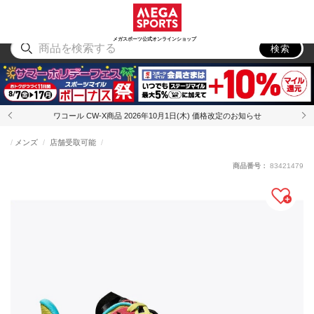
スポーツ
アウトドア
ブランド
アイテム
から探す
から探す
から探す
から探す
メガスポーツ公式オンラインショップ
検索
ワコール CW-X商品 2026年10月1日(木) 価格改定のお知らせ
メンズ
店舗受取可能
商品番号：
83421479