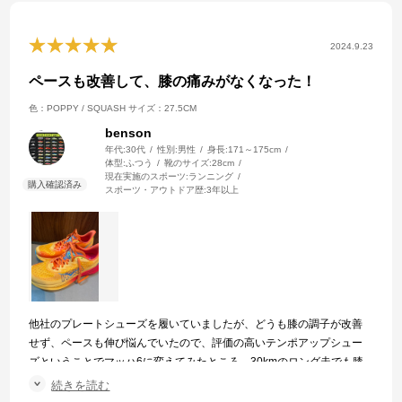
2024.9.23
ペースも改善して、膝の痛みがなくなった！
色：POPPY / SQUASH
サイズ：27.5CM
benson
年代:
30代
性別:
男性
身長:
171～175cm
体型:
ふつう
靴のサイズ:
28cm
現在実施のスポーツ:
ランニング
スポーツ・アウトドア歴:
3年以上
他社のプレートシューズを履いていましたが、どうも膝の調子が改善
せず、ペースも伸び悩んでいたので、評価の高いテンポアップシュー
ズということでマッハ6に変えてみたところ、30kmのロング走でも膝
は全く痛くならずペースも早くなりました笑 走る楽しさを再認識で
続きを読む
きた マッハ6最高すぎる