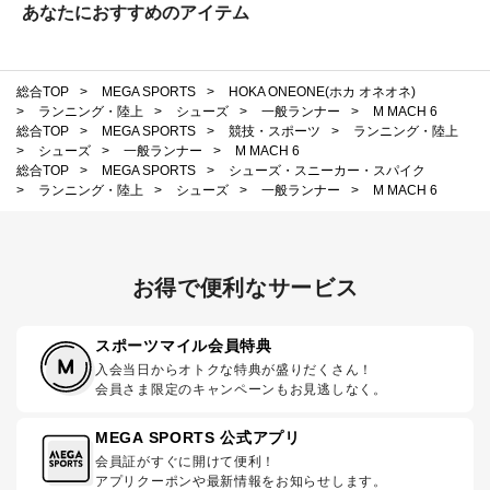
あなたにおすすめのアイテム
総合TOP
>
MEGA SPORTS
>
HOKA ONEONE(ホカ オネオネ)
>
ランニング・陸上
>
シューズ
>
一般ランナー
>
M MACH 6
総合TOP
>
MEGA SPORTS
>
競技・スポーツ
>
ランニング・陸上
>
シューズ
>
一般ランナー
>
M MACH 6
総合TOP
>
MEGA SPORTS
>
シューズ・スニーカー・スパイク
>
ランニング・陸上
>
シューズ
>
一般ランナー
>
M MACH 6
お得で便利なサービス
スポーツマイル会員特典
入会当日からオトクな特典が盛りだくさん！
会員さま限定のキャンペーンもお見逃しなく。
MEGA SPORTS 公式アプリ
会員証がすぐに開けて便利！
アプリクーポンや最新情報をお知らせします。