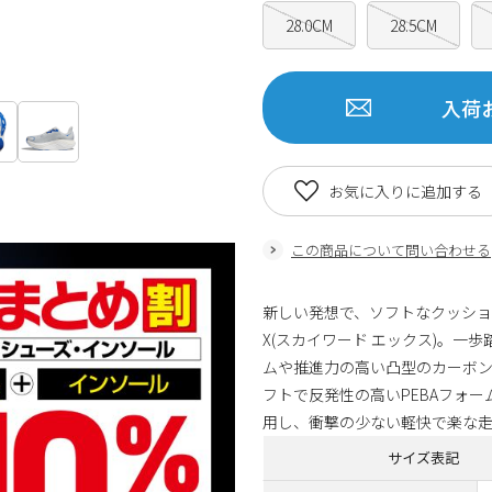
28.0CM
28.5CM
入荷
お気に入りに追加する
この商品について問い合わせる
新しい発想で、ソフトなクッショ
X(スカイワード エックス)。
ムや推進力の高い凸型のカーボ
フトで反発性の高いPEBAフォー
用し、衝撃の少ない軽快で楽な
サイズ表記