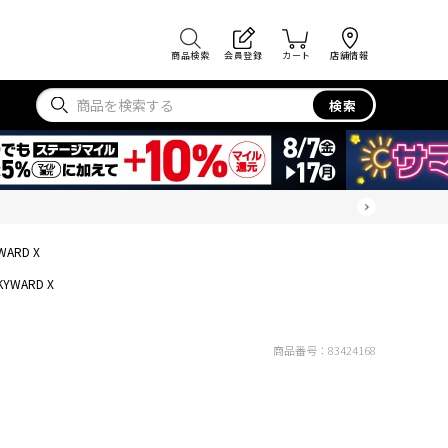
商品検索
会員登録
カート
店舗情報
検索
WARD X
KYWARD X
商品番号：
83424168