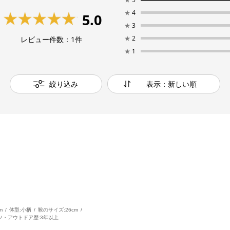
★
4
5.0
★
3
★
2
レビュー件数：
1
件
★
1
絞り込み
表示：新しい順
m
体型:
小柄
靴のサイズ:
26cm
ツ・アウトドア歴:
3年以上