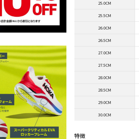
25.0CM
25.5CM
26.0CM
26.5CM
27.0CM
27.5CM
28.0CM
28.5CM
29.0CM
30.0CM
特徴