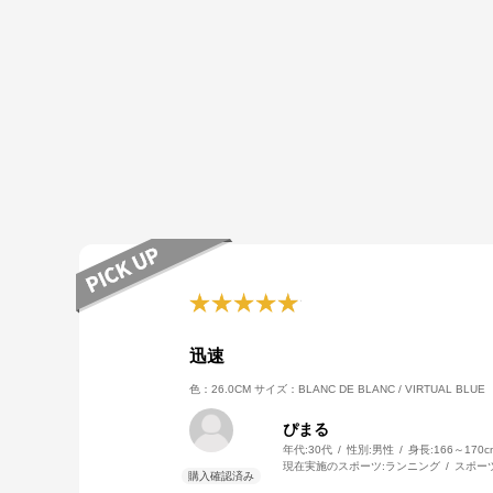
迅速
色：26.0CM
サイズ：BLANC DE BLANC / VIRTUAL BLUE
ぴまる
年代:
30代
性別:
男性
身長:
166～170c
現在実施のスポーツ:
ランニング
スポー