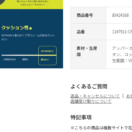
商品番号
83424168
品番
1147911-C
素材・生産
アッパー:
国
タン、コ
生産国：VI
よくあるご質問
返品・キャンセルについて
お
店舗受け取りについて
特記事項
※こちらの商品は複数サイトで