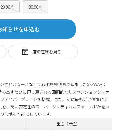
29.0CM
30.0CM
お知らせを申込む
ン性とスムーズな走り心地を極限まで追求したSKYWARD
一歩踏み出すたびに押し戻される画期的なサスペンションシステ
ンファイバープレートを搭載。また、足に最も近い位置にソ
ムを、高い安定性のスーパークリティカルフォーム EVAを採
走り心地を可能にしています。
重さ（単位）