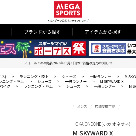
メガスポーツ公式オンラインショップ
ブランドから探す
アイテムから探す
ワコール CW-X商品 2026年10月1日(木) 価格改定のお知らせ
オネ)
>
ランニング・陸上
>
シューズ
>
一般ランナー
>
M SKY
ンニング・陸上
>
シューズ
>
一般ランナー
>
M SKYWARD X
パイク
>
ランニング・陸上
>
シューズ
>
一般ランナー
>
M S
メンズ
店舗受取可能
HOKA ONEONE(ホカ オネオネ)
M SKYWARD X