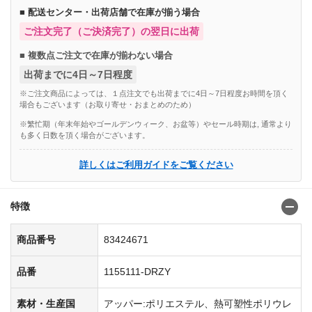
■ 配送センター・出荷店舗で在庫が揃う場合
ご注文完了（ご決済完了）の翌日に出荷
■ 複数点ご注文で在庫が揃わない場合
出荷までに4日～7日程度
※ご注文商品によっては、１点注文でも出荷までに4日～7日程度お時間を頂く
場合もございます（お取り寄せ・おまとめのため）
※繁忙期（年末年始やゴールデンウィーク、お盆等）やセール時期は, 通常より
も多く日数を頂く場合がございます。
詳しくはご利用ガイドをご覧ください
特徴
商品番号
83424671
品番
1155111-DRZY
素材・生産国
アッパー:ポリエステル、熱可塑性ポリウレ