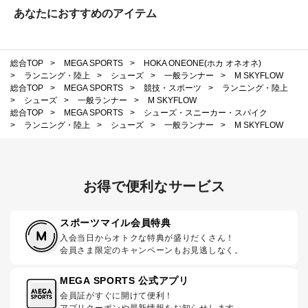
あなたにおすすめのアイテム
総合TOP
>
MEGA SPORTS
>
HOKA ONEONE(ホカ オネオネ)
>
ランニング・陸上
>
シューズ
>
一般ランナー
>
M SKYFLOW
総合TOP
>
MEGA SPORTS
>
競技・スポーツ
>
ランニング・陸上
>
シューズ
>
一般ランナー
>
M SKYFLOW
総合TOP
>
MEGA SPORTS
>
シューズ・スニーカー・スパイク
>
ランニング・陸上
>
シューズ
>
一般ランナー
>
M SKYFLOW
お得で便利なサービス
スポーツマイル会員特典
入会当日からオトクな特典が盛りだくさん！
会員さま限定のキャンペーンもお見逃しなく。
MEGA SPORTS 公式アプリ
会員証がすぐに開けて便利！