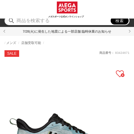
スポーツ
アウトドア
ブランド
アイテム
から探す
から探す
から探す
から探す
メガスポーツ公式オンラインショップ
検索
7/28(火)に発生した地震による一部店舗 臨時休業のお知らせ
メンズ
店舗受取可能
商品番号：
83424671
SALE