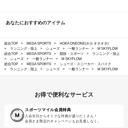
あなたにおすすめのアイテム
総合TOP
>
MEGA SPORTS
>
HOKA ONEONE(ホカ オネオネ)
>
ランニング・陸上
>
シューズ
>
一般ランナー
>
M SKYFLOW
総合TOP
>
MEGA SPORTS
>
競技・スポーツ
>
ランニング・陸上
>
シューズ
>
一般ランナー
>
M SKYFLOW
総合TOP
>
MEGA SPORTS
>
シューズ・スニーカー・スパイク
>
ランニング・陸上
>
シューズ
>
一般ランナー
>
M SKYFLOW
お得で便利なサービス
スポーツマイル会員特典
入会当日からオトクな特典が盛りだくさん！
会員さま限定のキャンペーンもお見逃しなく。