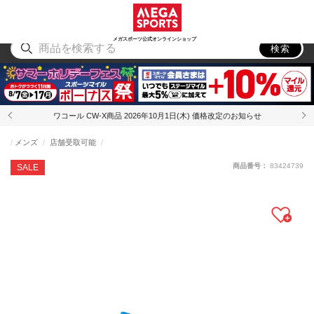
スポーツ
アウトドア
ブランド
アイテム
から探す
から探す
から探す
から探す
メガスポーツ公式オンラインショップ
検索
ワコール CW-X商品 2026年10月1日(木) 価格改定のお知らせ
メンズ
店舗受取可能
商品番号：
83424739
SALE