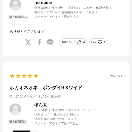
no name
年代:
40代
性別:
男性
身長:
171～175cm
体型:
大柄
靴のサイズ:
28cm
現在実施のスポーツ:
水泳
スポーツ・アウトドア歴:
3年以上
ありがとうございます
参考になった
0
Like!
0
2026.5.1
ホカオネオネ ボンダイ9 Xワイド
色：27.0CM
サイズ：BLACK / BLACK
ぽん太
年代:
50代
性別:
男性
身長:
176～180cm
体型:
ふつう
靴のサイズ:
26cm
現在実施のスポーツ:
キャンプ
スポーツ・アウトドア歴:
3年以上