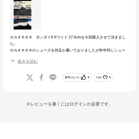
ホカオネオネ ボンダイ9 Xワイド 27.0cmを今回購入させて頂きまし
た。
ホカオネオネのシューズを何足か履いておりましたが昨年同じシュー
ズの26.5cmを購入してあまりの履き心地の良さに毎日使用しており同
続きを読む
サイズの物を探しておりましたが中々見つからず今回はサイズアップ
で購入しましたが問題なく使用出来る感じでした。
1度履いたら病みつきになるシューズだと思いますので是非1度お試し
参考になった
0
Like!
0
ください。
※レビューを書くには
ログイン
が必要です。