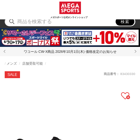
スポーツ
アウトドア
ブランド
アイテム
から探す
から探す
から探す
から探す
メガスポーツ公式オンラインショップ
検索
ワコール CW-X商品 2026年10月1日(木) 価格改定のお知らせ
メンズ
店舗受取可能
商品番号：
83430330
SALE