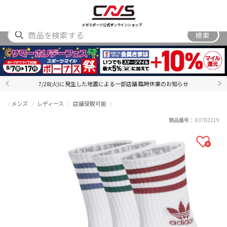
SHOES
WEAR
ACCESSORY
BRAND
RANKING
メガスポーツ公式オンラインショップ
検索
7/28(火)に発生した地震による一部店舗 臨時休業のお知らせ
メンズ
レディース
店舗受取可能
商品番号：
83782219