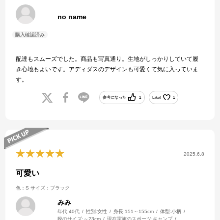
no name
配達もスムーズでした。商品も写真通り。生地がしっかりしていて履
き心地もよいです。アディダスのデザインも可愛くて気に入っていま
す。
参考になった
1
Like!
1
2025.6.8
可愛い
色：S
サイズ：ブラック
みみ
年代:
40代
性別:
女性
身長:
151～155cm
体型:
小柄
靴のサイズ:
～23cm
現在実施のスポーツ:
キャンプ