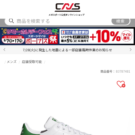
SHOES
WEAR
ACCESSORY
BRAND
RANKING
メガスポーツ公式オンラインショップ
検索
7/28(火)に発生した地震による一部店舗 臨時休業のお知らせ
メンズ
店舗受取可能
商品番号：
83787481