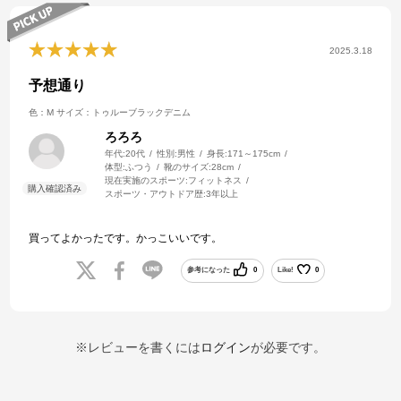
2025.3.18
予想通り
色：M
サイズ：トゥルーブラックデニム
ろろろ
年代:
20代
性別:
男性
身長:
171～175cm
体型:
ふつう
靴のサイズ:
28cm
現在実施のスポーツ:
フィットネス
スポーツ・アウトドア歴:
3年以上
買ってよかったです。かっこいいです。
参考になった
0
Like!
0
※レビューを書くには
ログイン
が必要です。