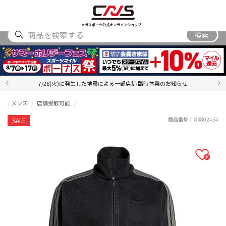
SHOES
WEAR
ACCESSORY
BRAND
RANKING
メガスポーツ公式オンラインショップ
検索
7/28(火)に発生した地震による一部店舗 臨時休業のお知らせ
メンズ
店舗受取可能
商品番号：
83802454
SALE