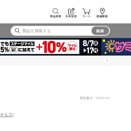
商品検索
会員登録
カート
店舗情報
検索
商品番号：
83830364
リジナルス)