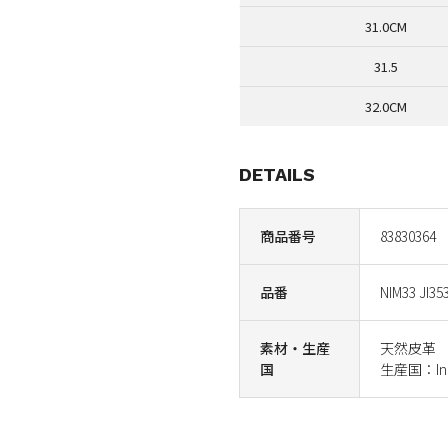
31.0CM
31.5
32.0CM
DETAILS
商品番号
83830364
品番
NIM33 JI35
素材・生産
天然皮革
国
生産国：Ind