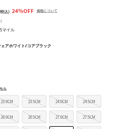
24
％OFF
価格について
(税込)
)
65マイル
ウェアホワイト/コアブラック
ちら
23.0CM
23.5CM
24.0CM
24.5CM
26.0CM
26.5CM
27.0CM
27.5CM