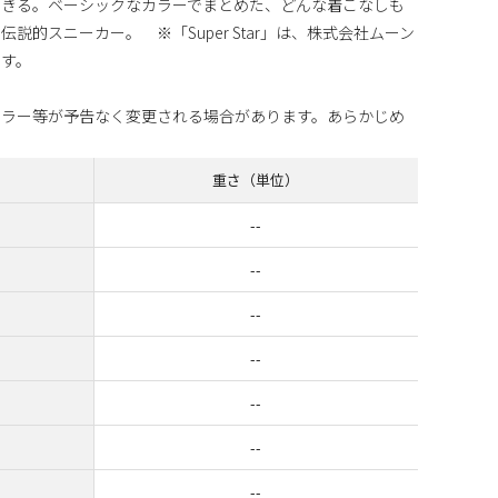
できる。ベーシックなカラーでまとめた、どんな着こなしも
説的スニーカー。 ※「Super Star」は、株式会社ムーン
です。
カラー等が予告なく変更される場合があります。あらかじめ
重さ（単位）
--
--
--
--
--
--
--