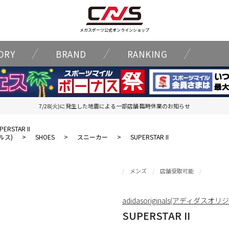
メガスポーツ公式オンラインショップ
ORY
BRAND
RANKING
7/28(火)に発生した地震による一部店舗 臨時休業のお知らせ
PERSTAR II
ナルス)
>
SHOES
>
スニーカー
>
SUPERSTAR II
メンズ
店舗受取可能
adidasoriginals(アディダスオ
SUPERSTAR II