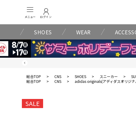
メニュー
ログイン
SHOES
WEAR
ACCESS
総合TOP
>
CNS
>
SHOES
>
スニーカー
>
SU
総合TOP
>
CNS
>
adidas originals(アディダスオリジ
SALE