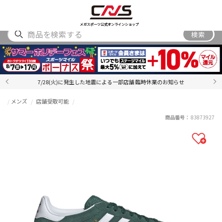
SHOES
WEAR
ACCESSORY
BRAND
RANKING
メガスポーツ公式オンラインショップ
検索
7/28(火)に発生した地震による一部店舗 臨時休業のお知らせ
メンズ
店舗受取可能
商品番号：
83873927