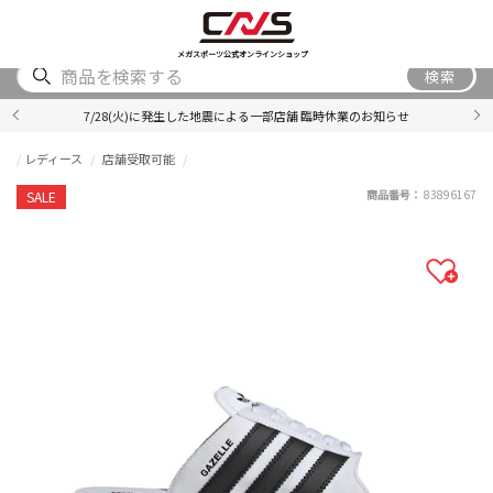
SHOES
WEAR
ACCESSORY
BRAND
RANKING
メガスポーツ公式オンラインショップ
検索
7/28(火)に発生した地震による一部店舗 臨時休業のお知らせ
レディース
店舗受取可能
商品番号：
83896167
SALE