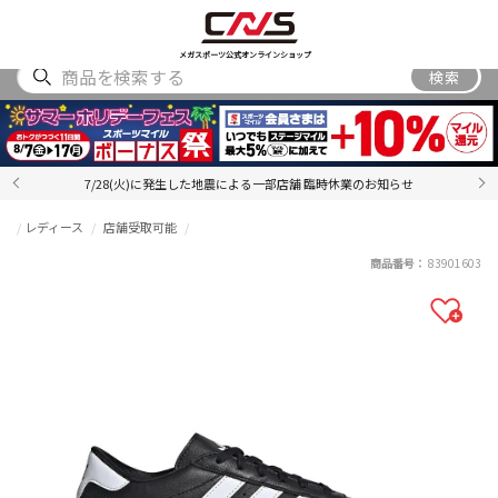
SHOES
WEAR
ACCESSORY
BRAND
RANKING
メガスポーツ公式オンラインショップ
検索
7/28(火)に発生した地震による一部店舗 臨時休業のお知らせ
レディース
店舗受取可能
商品番号：
83901603