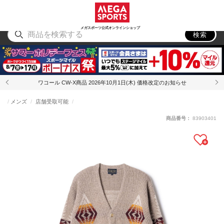
スポーツ
アウトドア
ブランド
アイテム
から探す
から探す
から探す
から探す
メガスポーツ公式オンラインショップ
検索
ワコール CW-X商品 2026年10月1日(木) 価格改定のお知らせ
メンズ
店舗受取可能
商品番号：
83903401