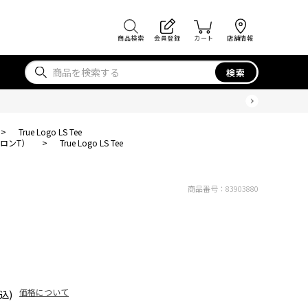
商品検索
会員登録
カート
店舗情報
検索
>
True Logo LS Tee
ロンT）
>
True Logo LS Tee
商品番号：
83903880
価格について
込)