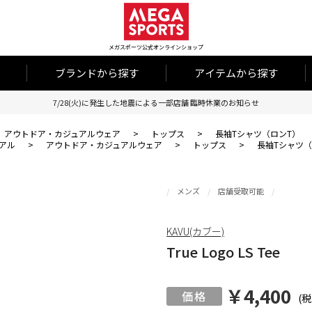
メガスポーツ公式オンラインショップ
ブランドから探す
アイテムから探す
7/28(火)に発生した地震による一部店舗 臨時休業のお知らせ
アウトドア・カジュアルウェア
>
トップス
>
長袖Tシャツ（ロンT）
アル
>
アウトドア・カジュアルウェア
>
トップス
>
長袖Tシャツ（
メンズ
店舗受取可能
KAVU(カブー)
True Logo LS Tee
￥4,400
(税