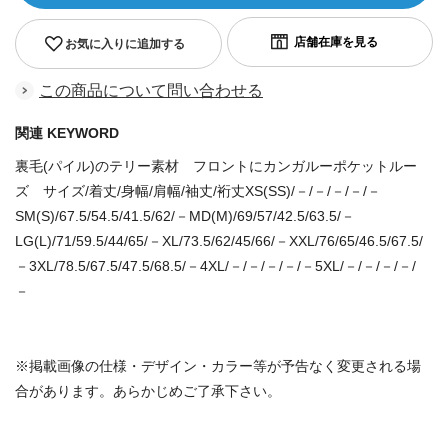
お気に入りに追加する
この商品について問い合わせる
関連 KEYWORD
裏毛(パイル)のテリー素材 フロントにカンガルーポケットルー
ズ サイズ/着丈/身幅/肩幅/袖丈/裄丈XS(SS)/－/－/－/－/－
SM(S)/67.5/54.5/41.5/62/－MD(M)/69/57/42.5/63.5/－
LG(L)/71/59.5/44/65/－XL/73.5/62/45/66/－XXL/76/65/46.5/67.5/
－3XL/78.5/67.5/47.5/68.5/－4XL/－/－/－/－/－5XL/－/－/－/－/
－
※掲載画像の仕様・デザイン・カラー等が予告なく変更される場
合があります。あらかじめご了承下さい。