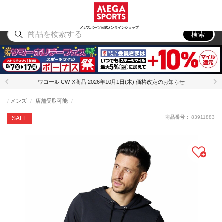
スポーツ
アウトドア
ブランド
アイテム
から探す
から探す
から探す
から探す
メガスポーツ公式オンラインショップ
検索
ワコール CW-X商品 2026年10月1日(木) 価格改定のお知らせ
メンズ
店舗受取可能
商品番号：
83911883
SALE