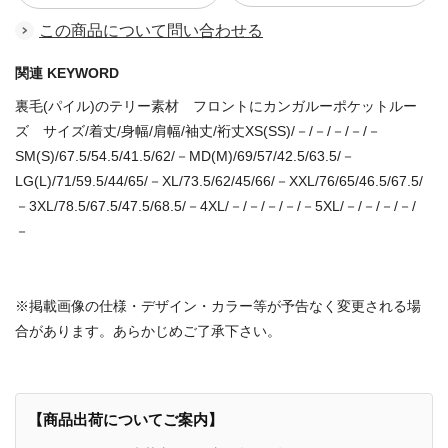
この商品について問い合わせる
関連 KEYWORD
裏毛(パイル)のテリー素材 フロントにカンガルーポケットルー
ズ サイズ/着丈/身幅/肩幅/袖丈/裄丈XS(SS)/－/－/－/－/－
SM(S)/67.5/54.5/41.5/62/－MD(M)/69/57/42.5/63.5/－
LG(L)/71/59.5/44/65/－XL/73.5/62/45/66/－XXL/76/65/46.5/67.5/
－3XL/78.5/67.5/47.5/68.5/－4XL/－/－/－/－/－5XL/－/－/－/－/
－
※掲載画像の仕様・デザイン・カラー等が予告なく変更される場
合があります。あらかじめご了承下さい。
【商品出荷についてご案内】