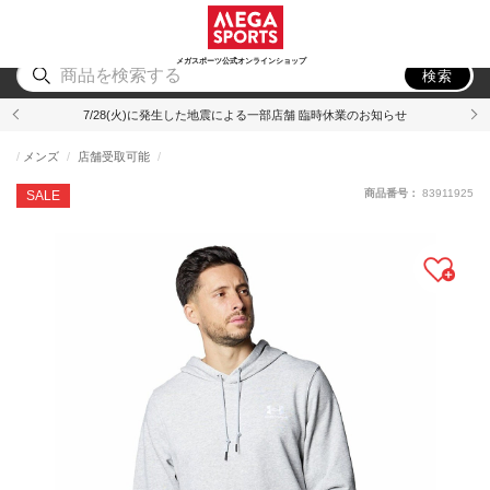
スポーツ
アウトドア
ブランド
アイテム
から探す
から探す
から探す
から探す
メガスポーツ公式オンラインショップ
検索
7/28(火)に発生した地震による一部店舗 臨時休業のお知らせ
メンズ
店舗受取可能
商品番号：
83911925
SALE