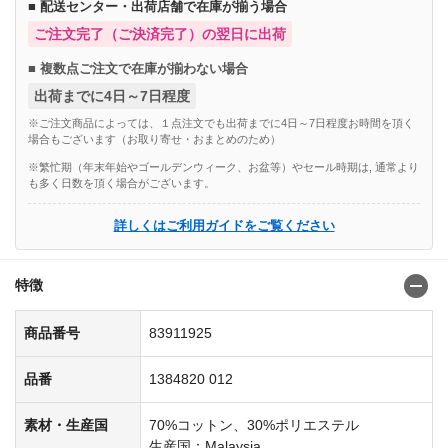
■ 配送センター・出荷店舗で在庫が揃う場合
ご注文完了（ご決済完了）の翌日に出荷
■ 複数点ご注文で在庫が揃わない場合
出荷までに4日～7日程度
※ご注文商品によっては、１点注文でも出荷までに4日～7日程度お時間を頂く
場合もございます（お取り寄せ・おまとめのため）
※繁忙期（年末年始やゴールデンウィーク、お盆等）やセール時期は, 通常より
も多く日数を頂く場合がございます。
詳しくはご利用ガイドをご覧ください
特徴
商品番号
83911925
品番
1384820 012
素材・生産国
70%コットン、30%ポリエステル
生産国：Malaysia