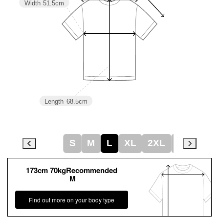
Width
51.5cm
Length
68.5cm
S
M
L
XL
2XL
3XL
173cm 70kgRecommended
M
Find out more on your body type