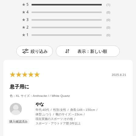
★
5
(1)
★
4
(0)
★
3
(0)
★
2
(0)
★
1
(0)
絞り込み
表示：新しい順
2025.8.21
息子用に
色：XL
サイズ：Anthracite / / White Quartz
やな
年代:
40代
性別:
女性
身長:
146～150cm
体型:
ふつう
靴のサイズ:
～23cm
現在実施のスポーツ:
その他
スポーツ・アウトドア歴:
3年以上