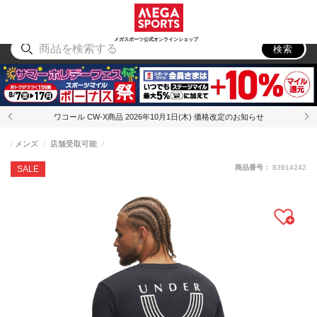
スポーツ
アウトドア
ブランド
アイテム
から探す
から探す
から探す
から探す
メガスポーツ公式オンラインショップ
検索
ワコール CW-X商品 2026年10月1日(木) 価格改定のお知らせ
メンズ
店舗受取可能
商品番号：
83914242
SALE