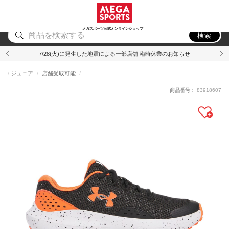
スポーツ
アウトドア
ブランド
アイテム
から探す
から探す
から探す
から探す
メガスポーツ公式オンラインショップ
検索
7/28(火)に発生した地震による一部店舗 臨時休業のお知らせ
ジュニア
店舗受取可能
商品番号：
83918607