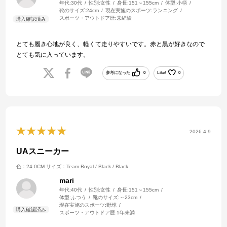
年代:
30代
性別:
女性
身長:
151～155cm
体型:
小柄
靴のサイズ:
24cm
現在実施のスポーツ:
ランニング
スポーツ・アウトドア歴:
未経験
とても履き心地が良く、軽くて走りやすいです。赤と黒が好きなので
とても気に入っています。
参考になった
0
Like!
0
2026.4.9
UAスニーカー
色：24.0CM
サイズ：Team Royal / Black / Black
mari
年代:
40代
性別:
女性
身長:
151～155cm
体型:
ふつう
靴のサイズ:
～23cm
現在実施のスポーツ:
野球
スポーツ・アウトドア歴:
1年未満