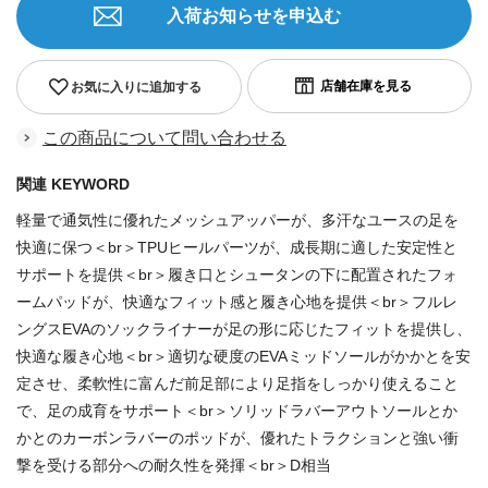
入荷お知らせを申込む
お気に入りに追加する
この商品について問い合わせる
関連 KEYWORD
軽量で通気性に優れたメッシュアッパーが、多汗なユースの足を
快適に保つ＜br＞TPUヒールパーツが、成長期に適した安定性と
サポートを提供＜br＞履き口とシュータンの下に配置されたフォ
ームパッドが、快適なフィット感と履き心地を提供＜br＞フルレ
ングスEVAのソックライナーが足の形に応じたフィットを提供し、
快適な履き心地＜br＞適切な硬度のEVAミッドソールがかかとを安
定させ、柔軟性に富んだ前足部により足指をしっかり使えること
で、足の成育をサポート＜br＞ソリッドラバーアウトソールとか
かとのカーボンラバーのポッドが、優れたトラクションと強い衝
撃を受ける部分への耐久性を発揮＜br＞D相当