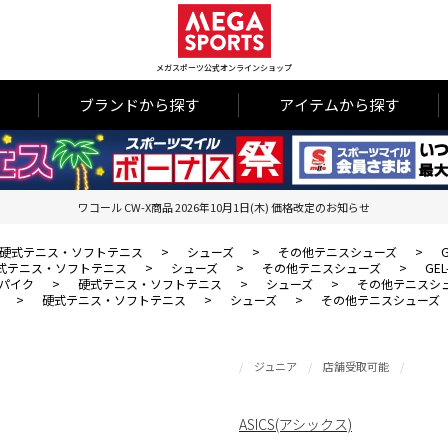
メガスポーツ公式オンラインショップ
ブランドから探す
アイテムから探す
ワコール CW-X商品 2026年10月1日(木) 価格改定のお知らせ
硬式テニス・ソフトテニス
>
シューズ
>
その他テニスシューズ
>
G
式テニス・ソフトテニス
>
シューズ
>
その他テニスシューズ
>
GEL
パイク
>
硬式テニス・ソフトテニス
>
シューズ
>
その他テニスシ
>
硬式テニス・ソフトテニス
>
シューズ
>
その他テニスシューズ
ジュニア
店舗受取可能
ASICS(アシックス)