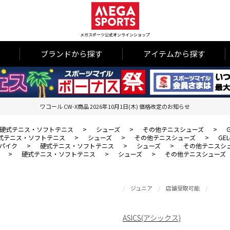
メガスポーツ公式オンラインショップ
ブランドから探す
アイテムから探す
ワコール CW-X商品 2026年10月1日(木) 価格改定のお知らせ
硬式テニス・ソフトテニス
>
シューズ
>
その他テニスシューズ
>
G
式テニス・ソフトテニス
>
シューズ
>
その他テニスシューズ
>
GEL
パイク
>
硬式テニス・ソフトテニス
>
シューズ
>
その他テニスシ
>
硬式テニス・ソフトテニス
>
シューズ
>
その他テニスシューズ
ジュニア
店舗受取可能
ASICS(アシックス)