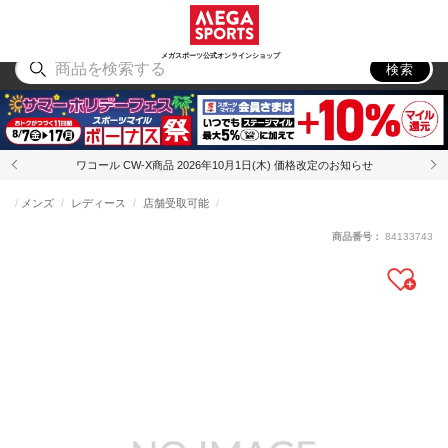
スポーツ
アウトドア
ブランド
アイテム
から探す
から探す
から探す
から探す
メガスポーツ公式オンラインショップ
検索
ワコール CW-X商品 2026年10月1日(木) 価格改定のお知らせ
メンズ
レディース
店舗受取可能
商品番号：
84133743