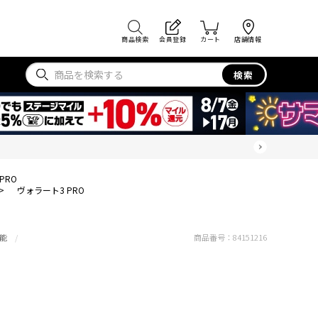
商品検索
会員登録
カート
店舗情報
検索
PRO
>
ヴォラート3 PRO
能
商品番号：
84151216