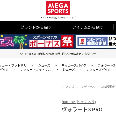
メガスポーツ公式オンラインショップ
ブランドから探す
アイテムから探す
ワコール CW-X商品 2026年10月1日(木) 価格改定のお知らせ
ッカー・フットサル
>
シューズ
>
サッカースパイク
>
ヴォラート3 
パイク
>
サッカー・フットサル
>
シューズ
>
サッカースパイク
メンズ
レディース
店舗受取可
hummel(ヒュンメル)
ヴォラート3 PRO