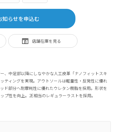
お知らせを申込む
ザー、中足部以降にしなやかな人工皮革「ナノフィットスキ
ィッティングを実現。アウトソールは軽量性・反発性に優れ
タッド部分へ耐摩耗性に優れたウレタン樹脂を採用。形状を
リップ性を向上。2E相当のレギュラーラストを採用。
348599572884590694