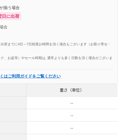
庫が揃う場合
翌日に出荷
場合
出荷までに4日～7日程度お時間を頂く場合もございます（お取り寄せ・
ク、お盆等）やセール時期は, 通常よりも多く日数を頂く場合がございま
くはご利用ガイドをご覧ください
重さ（単位）
--
--
--