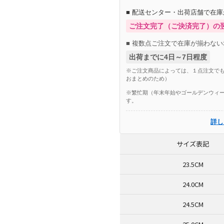
■ 配送センター・出荷店舗で在
ご注文完了（ご決済完了）の
■ 複数点ご注文で在庫が揃わない
出荷までに4日～7日程度
※ご注文商品によっては、１点注文でも
おまとめのため）
※繁忙期（年末年始やゴールデンウィー
す。
詳し
サイズ表記
23.5CM
24.0CM
24.5CM