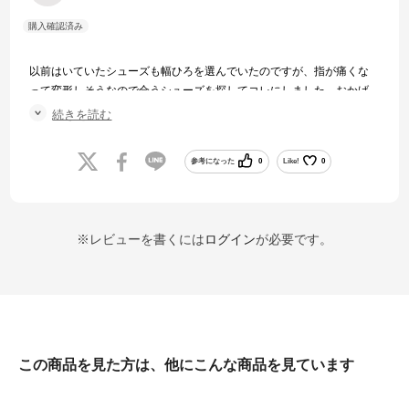
以前はいていたシューズも幅ひろを選んでいたのですが、指が痛くな
って変形しそうなので合うシューズを探してコレにしました。おかげ
でサッカーしていても痛くなりません。
続きを読む
ただし27、5cmにしていたのを27cmの方が良かったかもしれません。
参考になった
0
Like!
0
※レビューを書くには
ログイン
が必要です。
この商品を見た方は、他にこんな商品を見ています