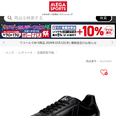
スポーツ
アウトドア
ブランド
アイテム
から探す
から探す
から探す
から探す
メガスポーツ公式オンラインショップ
検索
ワコール CW-X商品 2026年10月1日(木) 価格改定のお知らせ
メンズ
レディース
店舗受取可能
商品番号：
84151687