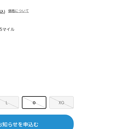
価格について
込)
95マイル
L
O
XO
お知らせを申込む