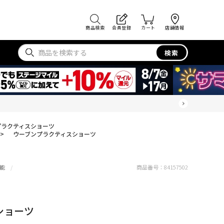
商品検索
会員登録
カート
店舗情報
検索
プラクティスショーツ
>
ウーブンプラクティスショーツ
能
商品番号：
84157502
ショーツ