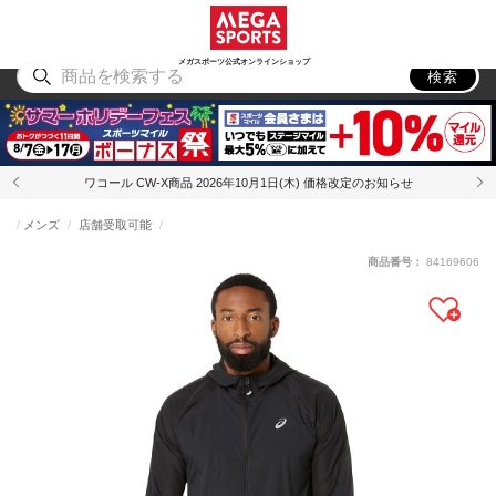
スポーツ
アウトドア
ブランド
アイテム
から探す
から探す
から探す
から探す
メガスポーツ公式オンラインショップ
検索
ワコール CW-X商品 2026年10月1日(木) 価格改定のお知らせ
メンズ
店舗受取可能
商品番号：
84169606