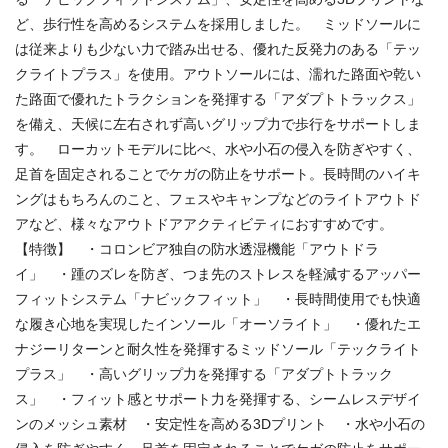
ど、歩行性を高めるシステムを採用しました。 ミッドソールに
は従来よりも少ない力で踏み出せる、優れた反発力のある「テッ
クライトプラス」を使用。アウトソールには、濡れた路面や乾い
た路面で優れたトラクションを発揮する「アダプトトラックス」
を備え、天候に左右されず高いグリップ力で歩行をサポートしま
す。 ローカットモデルに比べ、水や小石の侵入を防ぎやすく、
足首を固定されることでケガの防止をサポート。長時間のハイキ
ングはもちろんのこと、フェスやキャンプなどのライトアウトド
アなど、様々なアウトドアアクティビティにおすすめです。
【特徴】 ・コロンビア独自の防水透湿機能「アウトドラ
イ」 ・踵のズレを防ぎ、つま先のストレスを軽減するアッパー
フィットシステム「ナビックフィット」 ・長時間使用でも快適
な履き心地を実現したインソール「オーソライト」 ・優れたエ
ナジーリターンと耐久性を発揮するミッドソール「テックライト
プラス」 ・高いグリップ力を発揮する「アダプトトラック
ス」 ・フィット感とサポート力を発揮する、シームレスデザイ
ンのメッシュ素材 ・安定性を高める3Dプリント ・水や小石の