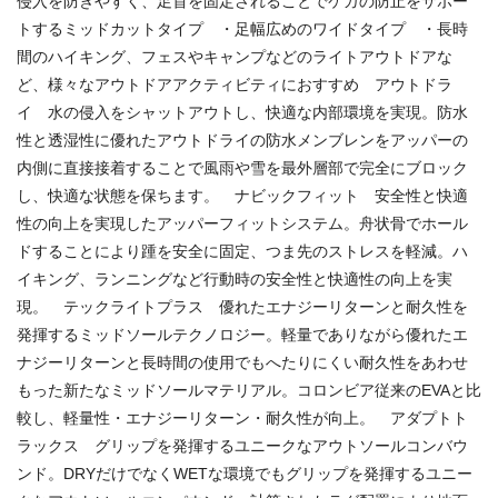
侵入を防ぎやすく、足首を固定されることでケガの防止をサポー
トするミッドカットタイプ ・足幅広めのワイドタイプ ・長時
間のハイキング、フェスやキャンプなどのライトアウトドアな
ど、様々なアウトドアアクティビティにおすすめ アウトドラ
イ 水の侵入をシャットアウトし、快適な内部環境を実現。防水
性と透湿性に優れたアウトドライの防水メンブレンをアッパーの
内側に直接接着することで風雨や雪を最外層部で完全にブロック
し、快適な状態を保ちます。 ナビックフィット 安全性と快適
性の向上を実現したアッパーフィットシステム。舟状骨でホール
ドすることにより踵を安全に固定、つま先のストレスを軽減。ハ
イキング、ランニングなど行動時の安全性と快適性の向上を実
現。 テックライトプラス 優れたエナジーリターンと耐久性を
発揮するミッドソールテクノロジー。軽量でありながら優れたエ
ナジーリターンと長時間の使用でもへたりにくい耐久性をあわせ
もった新たなミッドソールマテリアル。コロンビア従来のEVAと比
較し、軽量性・エナジーリターン・耐久性が向上。 アダプトト
ラックス グリップを発揮するユニークなアウトソールコンバウ
ンド。DRYだけでなくWETな環境でもグリップを発揮するユニー