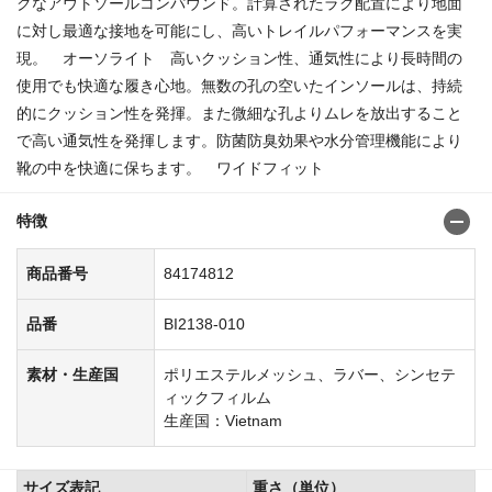
クなアウトソールコンパウンド。計算されたラグ配置により地面
に対し最適な接地を可能にし、高いトレイルパフォーマンスを実
現。 オーソライト 高いクッション性、通気性により長時間の
使用でも快適な履き心地。無数の孔の空いたインソールは、持続
的にクッション性を発揮。また微細な孔よりムレを放出すること
で高い通気性を発揮します。防菌防臭効果や水分管理機能により
靴の中を快適に保ちます。 ワイドフィット
特徴
商品番号
84174812
品番
BI2138-010
素材・生産国
ポリエステルメッシュ、ラバー、シンセテ
ィックフィルム
生産国：Vietnam
サイズ表記
重さ（単位）