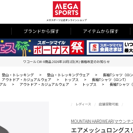
メガスポーツ公式オンラインショップ
ブランドから探す
アイテムから探す
ワコール CW-X商品 2026年10月1日(木) 価格改定のお知らせ
登山・トレッキング
>
登山・トレッキングウェア
>
長袖Tシャツ（ロン
アウトドア・カジュアルウェア
>
トップス
>
長袖Tシャツ（ロンT）
アル
>
アウトドア・カジュアルウェア
>
トップス
>
長袖Tシャツ（
レディース
店舗受取可能
MOUNTAIN HARDWEAR(マウ
エアメッシュロングス