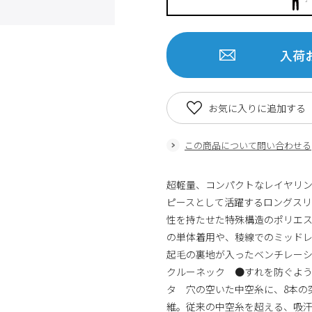
入荷
お気に入りに追加する
この商品について問い合わせる
超軽量、コンパクトなレイヤリ
ピースとして活躍するロングスリ
性を持たせた特殊構造のポリエス
の単体着用や、稜線でのミッド
起毛の裏地が入ったベンチレー
クルーネック ●すれを防ぐよ
タ 穴の空いた中空糸に、8本の
維。従来の中空糸を超える、吸汗