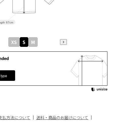
gth
67cm
XS
S
M
nded
 type
支払方法について
送料・商品のお届けについて