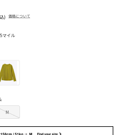
価格について
込)
45マイル
ら
M
158cm / 51kg
M
Find your size