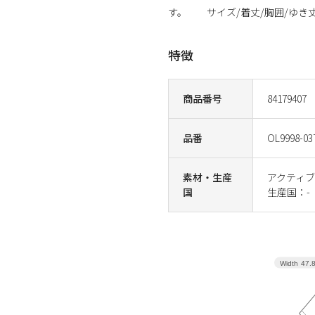
す。 サイズ/着丈/胸囲/ゆき丈 XS/65.5
特徴
商品番号
84179407
品番
OL9998-03
素材・生産
アクティブ
国
生産国：-
Width
47.