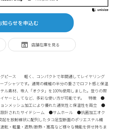
お知らせを申込む
ングピース 軽く、コンパクトで年間通してレイヤリング
ーブシャツです。通常の繊維の半分の重さでロフト感と保温
テル素材、帝人「オクタ」を100%使用しました。登りの際
レイヤーとしてなど、多彩な使い方が可能です。 特徴 ●
ションメッシュ加工により優れた通気性と保温性を両立 ●
う設計されたサイドシーム ●サムホール ●抗菌加工オク
突起を放射線状に配列したタコ足型断面のポリエステル繊
速乾・軽量・遮熱/断熱・嵩高など様々な機能を併せ持ちま