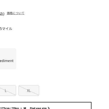
価格について
込)
45マイル
L
XL
173cm / 70kg
M
Find your size