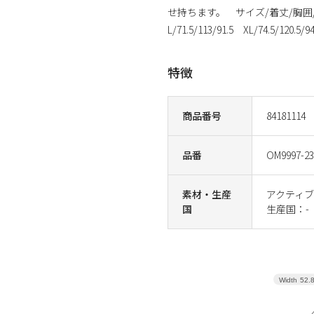
せ持ちます。 サイズ/着丈/胸囲/ゆき丈 S
L/71.5/113/91.5 XL/74.5/120.5/9
特徴
商品番号
84181114
品番
OM9997-23
素材・生産
アクティブ
国
生産国：-
Width
52.