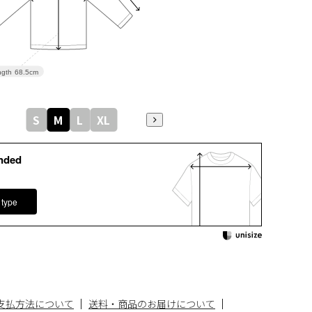
gth
68.5cm
S
M
L
XL
nded
 type
支払方法について
送料・商品のお届けについて