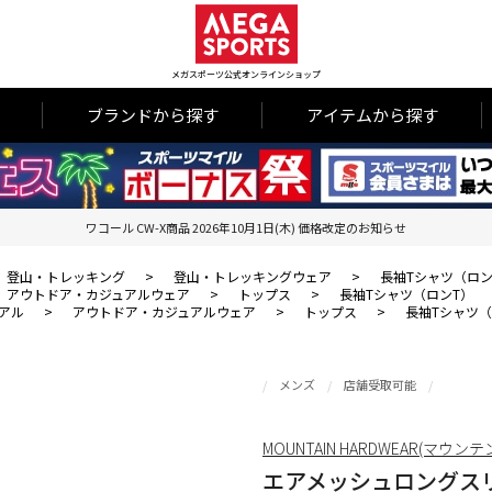
メガスポーツ公式オンラインショップ
ブランドから探す
アイテムから探す
ワコール CW-X商品 2026年10月1日(木) 価格改定のお知らせ
登山・トレッキング
>
登山・トレッキングウェア
>
長袖Tシャツ（ロン
アウトドア・カジュアルウェア
>
トップス
>
長袖Tシャツ（ロンT）
アル
>
アウトドア・カジュアルウェア
>
トップス
>
長袖Tシャツ（
メンズ
店舗受取可能
MOUNTAIN HARDWEAR(マウ
エアメッシュロングス