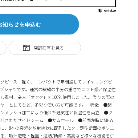
お知らせを申込む
ングピース 軽く、コンパクトで年間通してレイヤリングピ
ブシャツです。通常の繊維の半分の重さでロフト感と保温性
ル素材、帝人「オクタ」を100%使用しました。登りの際の
イヤーとしてなど、多彩な使い方が可能です。 特徴 ●起
ョンメッシュ加工により優れた通気性と保温性を両立 ●ク
計されたサイドシーム ●サムホール ●前面左胸にMHW
に、8本の突起を放射線状に配列したタコ足型断面のポリエ
る、吸汗速乾・軽量・遮熱/断熱・嵩高など様々な機能を併