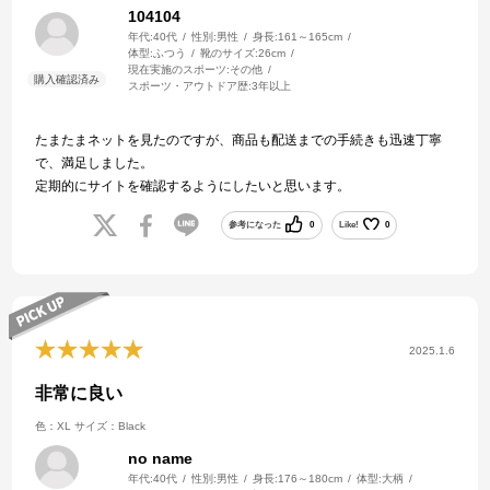
104104
年代:
40代
性別:
男性
身長:
161～165cm
体型:
ふつう
靴のサイズ:
26cm
現在実施のスポーツ:
その他
スポーツ・アウトドア歴:
3年以上
たまたまネットを見たのですが、商品も配送までの手続きも迅速丁寧
で、満足しました。
定期的にサイトを確認するようにしたいと思います。
参考になった
0
Like!
0
2025.1.6
非常に良い
色：XL
サイズ：Black
no name
年代:
40代
性別:
男性
身長:
176～180cm
体型:
大柄