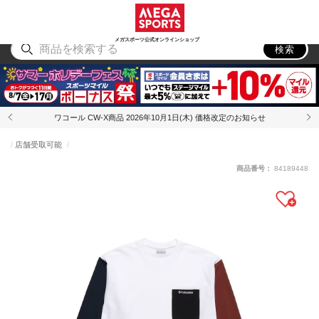
スポーツ
アウトドア
ブランド
アイテム
から探す
から探す
から探す
から探す
メガスポーツ公式オンラインショップ
検索
ワコール CW-X商品 2026年10月1日(木) 価格改定のお知らせ
店舗受取可能
商品番号：
84189448