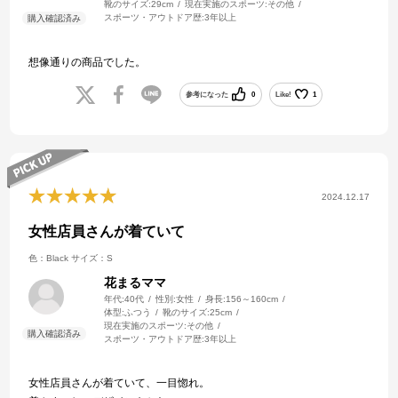
靴のサイズ:
29cm
現在実施のスポーツ:
その他
スポーツ・アウトドア歴:
3年以上
想像通りの商品でした。
参考になった
0
Like!
1
2024.12.17
女性店員さんが着ていて
色：Black
サイズ：S
花まるママ
年代:
40代
性別:
女性
身長:
156～160cm
体型:
ふつう
靴のサイズ:
25cm
現在実施のスポーツ:
その他
スポーツ・アウトドア歴:
3年以上
女性店員さんが着ていて、一目惚れ。