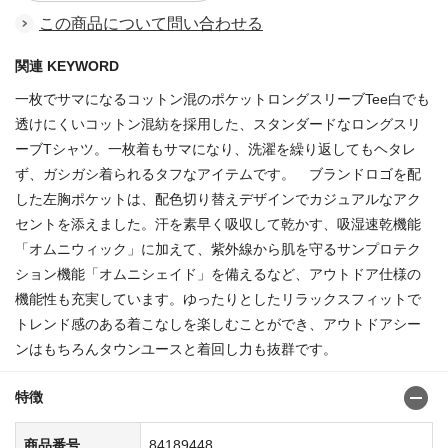
この商品について問い合わせる
関連 KEYWORD
一枚でサマになるコットン混のポケットロングスリーブTee白でも
透けにくいコットン混紡を採用した、スタンダードなロングスリ
ーブTシャツ。一枚着もサマになり、洗濯を繰り返してもヘタレ
ず、ガシガシ着られるタフなアイテムです。 ブランドロゴを配
した左胸ポケットは、配色切り替えデザインでカジュアルなアク
セントを添えました。汗を素早く吸収して乾かす、吸湿速乾機能
「オムニウィック」に加えて、紫外線から肌を守るサンプロテク
ション機能「オムニシェイド」を備えるなど、アウトドア仕様の
機能性も充実しています。ゆったりとしたリラックスフィットで
トレンド感のある着こなしを楽しむことができ、アウトドアシー
ンはもちろんタウンユースと着回し力も抜群です。
特徴
商品番号
84189448