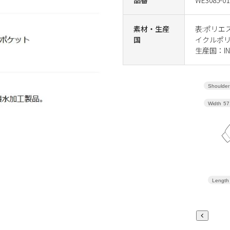
素材・生産
表:ポリエ
国
イクルポ
生産国：IN
Shoulder
Width
57
Length