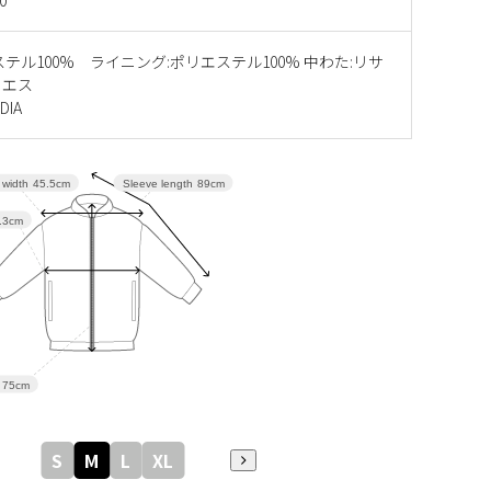
ステル100% ライニング:ポリエステル100% 中わた:リサ
リエス
DIA
 width
45.5cm
Sleeve length
89cm
.3cm
75cm
S
M
L
XL