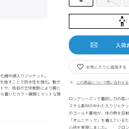
M
L
入荷
お気に入りに追加する
た化繊中綿入りジャケット。
理を施すことで防水性を強化。動き
この商品について問い合わせる
ットや、独自の立体裁断により腕と
落ち着いたカラー展開とマットな質
ロングシーズンで着回し力の高
ステル素材の中わた入りジャケ
のゴールド裏地が、体の熱を反
「オムニテック」を備えている
心地を実現しました。 フロン