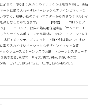
に加えて、腕や肘は動かしやすいよう立体裁断を施し、機動
ネートに取り入れやすいベーシックなデザインとマットな
いやすく、肌寒い秋のライトアウターから真冬のミドルレイ
しを楽しむことができます。 【特徴】 ・コロンビア
ック」 ・コロンビア独自の熱反射保温機能「オムニヒート
したリサイクルポリエステル素材の中わた ・フロントに3
きに追従するアクティブフィット ・腕や肘は動かしやすい
トに取り入れやすいベーシックなデザインとマットな質
やタウンユースとシーンレスで活躍 ・シーンレスでコーデ
き感のある5色展開 サイズ/着丈/胸囲/肩幅/ゆき丈
5/89 L/77.5/119.5/47.5/91 XL/80/124.5/49.5/93.5
0