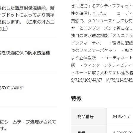
きに追従するアクティブフィット
性を確保しました。 コーディ
質感で、タウンユースとしても使
ヤーとロングシーズンで着こな
独自の防水透湿機能「オムニテ
インフィニティ」 ・環境に配慮
つのファスナーポケット ・動
よう立体裁断 ・コーディネー
感 ・ウィンターアクティビティ
ィネートに取り入れやすい落ち着
S/72.5/109/44/87 M/75/114.5/45.
特徴
商品番号
84198407
品番
WE3085-01