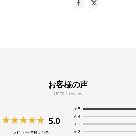
お客様の声
USER’S review
★
5
★
4
5.0
★
3
★
2
レビュー件数：
1
件