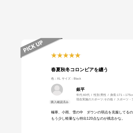
春夏秋冬コロンビアを纏う
色：XL
サイズ：Black
銀平
年代:
60代
性別:
男性
身長:
171～175c
現在実施のスポーツ:
その他
スポーツ・
極寒、小雨、雪の中 ダウンの弱点を克服してるの
もう少し軽量なら特出120点なのが残念かな。