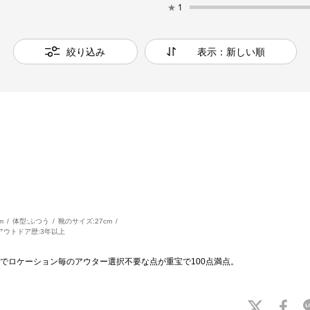
★
1
絞り込み
表示：新しい順
m
体型:
ふつう
靴のサイズ:
27cm
アウトドア歴:
3年以上
でロケーション毎のアウター選択不要な点が重宝で100点満点。