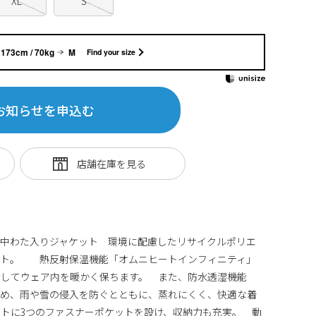
XL
S
173cm / 70kg
M
Find your size
お知らせを申込む
い中わた入りジャケット 環境に配慮したリサイクルポリエ
ット。 熱反射保温機能「オムニヒートインフィニティ」
射してウェア内を暖かく保ちます。 また、防水透湿機能
ため、雨や雪の侵入を防ぐとともに、蒸れにくく、快適な着
トに3つのファスナーポケットを設け、収納力も充実。 動