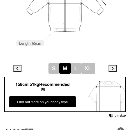
Length
65cm
S
M
L
XL
158cm 51kgRecommended
M
Find out more on your body type