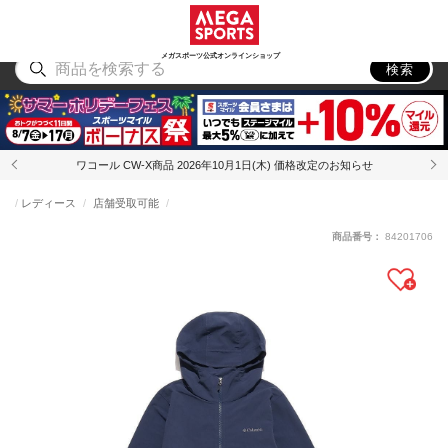
スポーツ
アウトドア
ブランド
アイテム
から探す
から探す
から探す
から探す
メガスポーツ公式オンラインショップ
検索
ワコール CW-X商品 2026年10月1日(木) 価格改定のお知らせ
レディース
店舗受取可能
商品番号：
84201706