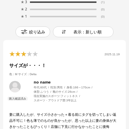
★
3
(1)
★
2
(0)
★
1
(0)
絞り込み
表示：新しい順
2025.11.19
サイズが・・・！
色：M
サイズ：Delta
no name
年代:
60代
性別:
男性
身長:
166～170cm
体型:
ふつう
靴のサイズ:
26cm
現在実施のスポーツ:
フィットネス
スポーツ・アウトドア歴:
3年以上
妻に購入したが、サイズ小さかった＋着る前にタグを切ってしまい返
品不可に！色も薄でのものが良かったが、思った以上に妻の身体が大
きかったこともびっくり！店舗に下見に行かなかったことに後悔