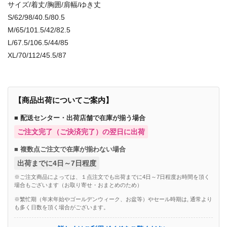
サイズ/着丈/胸囲/肩幅/ゆき丈
S/62/98/40.5/80.5
M/65/101.5/42/82.5
L/67.5/106.5/44/85
XL/70/112/45.5/87
【商品出荷についてご案内】
■ 配送センター・出荷店舗で在庫が揃う場合
ご注文完了（ご決済完了）の翌日に出荷
■ 複数点ご注文で在庫が揃わない場合
出荷までに4日～7日程度
※ご注文商品によっては、１点注文でも出荷までに4日～7日程度お時間を頂く
場合もございます（お取り寄せ・おまとめのため）
※繁忙期（年末年始やゴールデンウィーク、お盆等）やセール時期は, 通常より
も多く日数を頂く場合がございます。