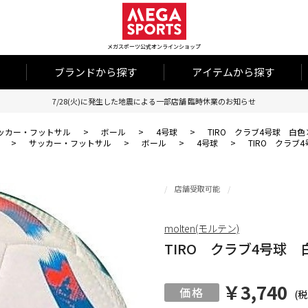
メガスポーツ公式オンラインショップ
ブランドから探す
アイテムから探す
7/28(火)に発生した地震による一部店舗 臨時休業のお知らせ
ッカー・フットサル
>
ボール
>
4号球
>
TIRO クラブ4号球 白
>
サッカー・フットサル
>
ボール
>
4号球
>
TIRO クラブ
店舗受取可能
molten(モルテン)
TIRO クラブ4号球
￥3,740
(税