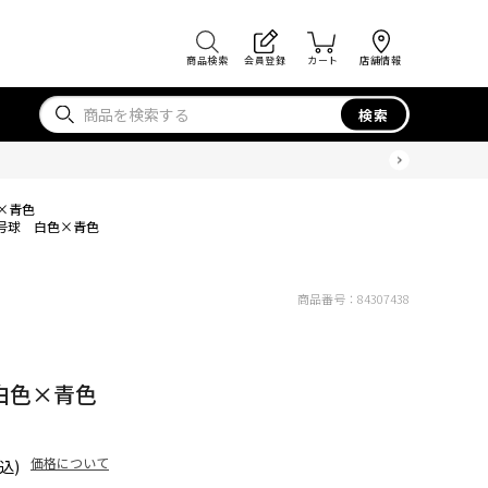
商品検索
会員登録
カート
店舗情報
検索
色×青色
4号球 白色×青色
商品番号：
84307438
 白色×青色
価格について
込)