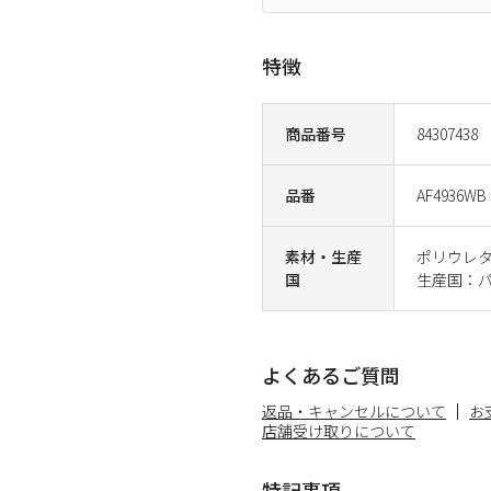
特徴
商品番号
84307438
品番
AF4936WB
素材・生産
ポリウレ
国
生産国：
よくあるご質問
返品・キャンセルについて
お
店舗受け取りについて
特記事項