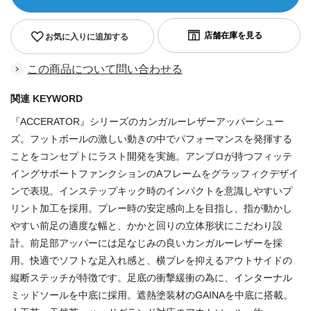
お気に入りに追加する
この商品について問い合わせる
関連 KEYWORD
『ACCERATOR』シリーズのカンガルーレザーアッパーシュー
ズ。フットボールの激しい動きの中でパフォーマンスを発揮する
ことをコンセプトにラスト開発を実施。アンブロが持つフィッテ
イングサポートファンクションのAフレームをグラッフィクデザイ
ンで表現。インステップキック時のインパクトを意識しやすいプ
リント加工を採用。プレー時の安定感向上を目指し、指が動かし
やすい前足の適度な幅と、かかと回りの立体形状にこだわり設
計。前足部アッパーには足なじみの良いカンガルーレザーを採
用。快適でソフトな足入れ感と、横ブレを抑えるアウトサイドの
縦断ステッチが特徴です。足底の衝撃緩衝の為に、インターナル
ミッドソールを中底に採用。遮熱塗装材のGAINAを中底に搭載。