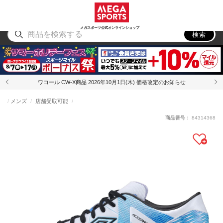
スポーツ
アウトドア
ブランド
アイテム
から探す
から探す
から探す
から探す
メガスポーツ公式オンラインショップ
検索
ワコール CW-X商品 2026年10月1日(木) 価格改定のお知らせ
メンズ
店舗受取可能
商品番号：
84314368