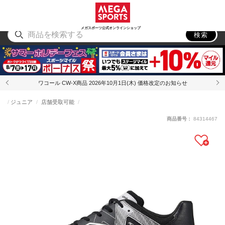
スポーツ
アウトドア
ブランド
アイテム
から探す
から探す
から探す
から探す
メガスポーツ公式オンラインショップ
検索
ワコール CW-X商品 2026年10月1日(木) 価格改定のお知らせ
ジュニア
店舗受取可能
商品番号：
84314467