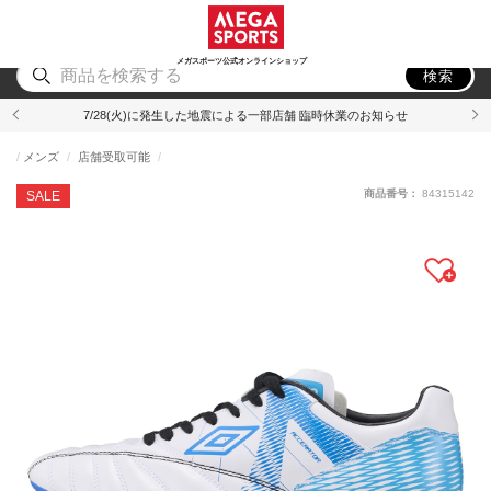
スポーツ
アウトドア
ブランド
アイテム
から探す
から探す
から探す
から探す
メガスポーツ公式オンラインショップ
検索
7/28(火)に発生した地震による一部店舗 臨時休業のお知らせ
メンズ
店舗受取可能
商品番号：
84315142
SALE