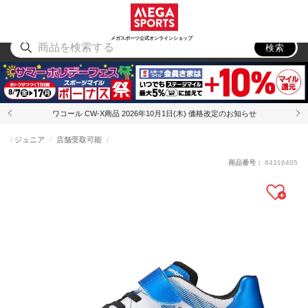
スポーツ
アウトドア
ブランド
アイテム
から探す
から探す
から探す
から探す
メガスポーツ公式オンラインショップ
検索
ワコール CW-X商品 2026年10月1日(木) 価格改定のお知らせ
ジュニア
店舗受取可能
商品番号：
84316405