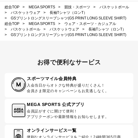
総合TOP
>
MEGA SPORTS
>
競技・スポーツ
>
バスケットボール
>
バスケットウェア
>
長袖Tシャツ（ロンT）
>
GSプリントロングスリーブシャツ(GS PRINT LONG SLEEVE SHIRT)
総合TOP
>
MEGA SPORTS
>
ウェア・スポーツ・カジュアル
>
バスケットボール
>
バスケットウェア
>
長袖Tシャツ（ロンT）
>
GSプリントロングスリーブシャツ(GS PRINT LONG SLEEVE SHIRT)
お得で便利なサービス
スポーツマイル会員特典
入会当日からオトクな特典が盛りだくさん！
会員さま限定のキャンペーンもお見逃しなく。
MEGA SPORTS 公式アプリ
会員証がすぐに開けて便利！
アプリクーポンや最新情報をお知らせします。
オンラインサービス一覧
便利なオンラインサービスをご紹介！24時間365日商