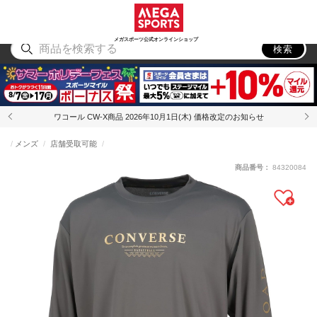
スポーツ
アウトドア
ブランド
アイテム
から探す
から探す
から探す
から探す
メガスポーツ公式オンラインショップ
検索
ワコール CW-X商品 2026年10月1日(木) 価格改定のお知らせ
メンズ
店舗受取可能
商品番号：
84320084